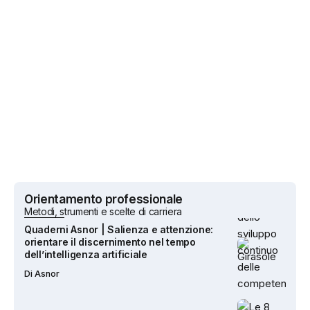
intervento in orientamento
Di
Dario Madeddu
Prepararsi al 2040 – Quattro scenari basati
sull’intelligenza artificiale per il futuro
dello sviluppo continuo delle competenze
Di
Asnor
Quaderni Asnor | Salienza e attenzione:
orientare il discernimento nel tempo
dell’intelligenza artificiale
Di
Asnor
Orientamento professionale
Metodi, strumenti e scelte di carriera
Le 8 competenze chiave europee
Di
Redazione