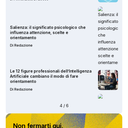
Di
Redazione
Le 12 figure professionali dell’Intelligenza
Artificiale cambiano il modo di fare
orientamento
Di
Redazione
Intelligenza Artificiale e lavoro:
opportunità, rischi e impatto sul benessere
Di
Manuela Rapacchia
5
/
6
Guida pratica alla Legge sull’IA: cosa
Quaderni Asnor | Salienza e attenzione:
cambia per formazione, orientamento e
orientare il discernimento nel tempo
Non fermarti qui.
lavoro intellettuale
dell’intelligenza artificiale