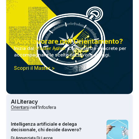
L’Impatto dell’Intelligenza Artificiale sul
mercato del lavoro: analisi del report
Anthropic 2026
Vuoi lavorare nell’Orientamento?
Di
Fausto Sana
Inizia dal
Master Asnor
. Competenze concrete per
accompagnare le scelte nel lavoro di oggi.
Scopri il Master >
Intelligenza artificiale e delega
decisionale, chi decide davvero?
Di
Annunziata Di Lecce
AI Literacy
Orientarsi nell'Infosfera
Salienza: il significato psicologico che
influenza attenzione, scelte e
orientamento