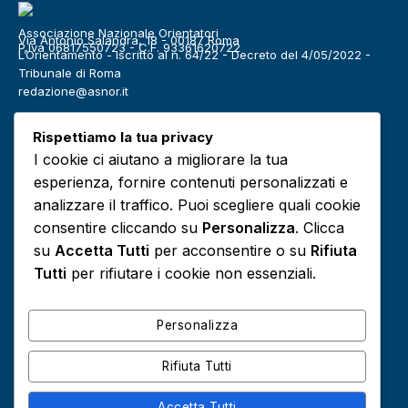
Associazione Nazionale Orientatori
Via Antonio Salandra, 18 - 00187 Roma
P.Iva 06817550723 - C.F. 93361620722
L’Orientamento - Iscritto al n. 64/22 - Decreto del 4/05/2022 -
Tribunale di Roma
redazione@asnor.it
Categorie
Rispettiamo la tua privacy
Benessere
Community
I cookie ci aiutano a migliorare la tua
Definizioni
Editoriale
esperienza, fornire contenuti personalizzati e
Europa
Infografiche
analizzare il traffico. Puoi scegliere quali cookie
consentire cliccando su
Personalizza
. Clicca
Lavoro
Media
su
Accetta Tutti
per acconsentire o su
Rifiuta
Podcast
Risorse e approfondimenti
Tutti
per rifiutare i cookie non essenziali.
Scuola
Sociale
Personalizza
Rifiuta Tutti
Accetta Tutti