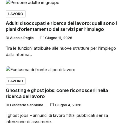
LAVORO
Adulti disoccupati e ricerca del lavoro: quali sono i
piani d’orientamento dei servizi per l’impiego
Di
Alessia Paglia
Giugno 11, 2026
Tra le funzioni attribuite alle nuove strutture per l’impiego
dalla riforma...
Intelligenza artificiale e delega
decisionale, chi decide davvero?
Di
Annunziata Di Lecce
LAVORO
Ghosting e ghost jobs: come riconoscerli nella
ricerca del lavoro
Salienza: il significato psicologico che
Di
Giancarlo Sabbione
Giugno 4, 2026
influenza attenzione, scelte e
orientamento
I ghost jobs – annunci di lavoro fittizi pubblicati senza
intenzione di assumere...
Di
Redazione