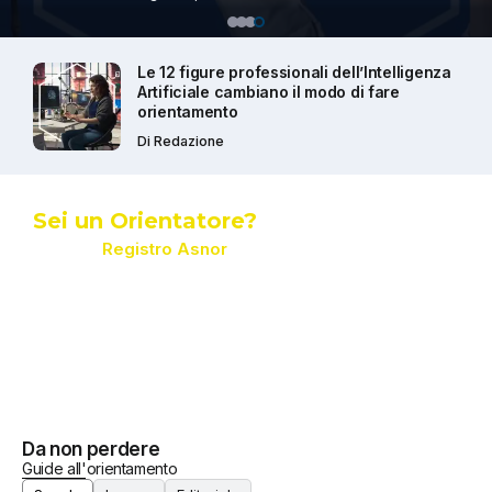
ali dell’Intelligenza
Come capire cosa studiare: 
 modo di fare
alla scelta formativa consa
Di
Valeria Gatti
Sei un Orientatore?
Entra nel
Registro Asnor
e dai riconoscibilità alla tua competenza >
L’importanza
Da non perdere
dell’Orientamento
Guide all'orientamento
scolastico
Scuola
Lavoro
Editoriale