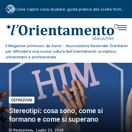
Il talento non nasce “pronto”. L’importanza di riprogettare l’incontro tra aziende e giovani professionisti
Il Magazine promosso da Asnor - Associazione Nazionale Orientatori
per diffondere una nuova cultura dell'orientamento scolastico,
universitario e professionale
SCUOLA
Prove INVALSI 2026: leggere i dati
per tenere aperto il futuro dei
giovani
Di
Chiara Sartori
Agosto 4, 2026