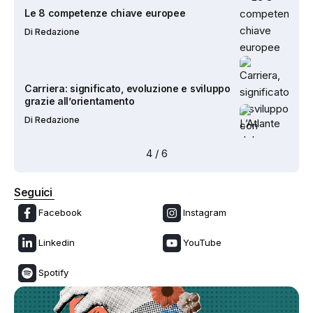
Carriera: significato, evoluzione e sviluppo
grazie all’orientamento
Di
Redazione
L’Atlante del Lavoro e delle Qualificazioni:
le tre sezioni e alcuni consigli
Di
Dario Madeddu
5
/
6
Quiet Quitting: significato, possibili cause e
intervento in orientamento
Seguici
Di
Dario Madeddu
Facebook
Instagram
Linkedin
YouTube
Prepararsi al 2040 – Quattro scenari basati
sull’intelligenza artificiale per il futuro
dello sviluppo continuo delle competenze
Spotify
Di
Asnor