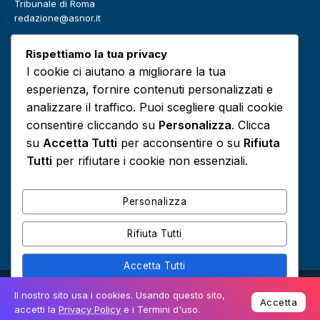
Tribunale di Roma
redazione@asnor.it
Categorie
Rispettiamo la tua privacy
Benessere
Community
I cookie ci aiutano a migliorare la tua
Definizioni
Editoriale
esperienza, fornire contenuti personalizzati e
Europa
Infografiche
analizzare il traffico. Puoi scegliere quali cookie
consentire cliccando su
Personalizza
. Clicca
Lavoro
Media
su
Accetta Tutti
per acconsentire o su
Rifiuta
Podcast
Risorse e approfondimenti
Tutti
per rifiutare i cookie non essenziali.
Scuola
Sociale
Personalizza
Rifiuta Tutti
Accetta Tutti
© 2026 Tutti i diritti riservati -
Privacy Policy e
Il nostro sito usa i cookies. Usando questo sito,
Powered by
L'Orientamento magazine
Accetta
Cookies
accetti la
Privacy Policy
e i Termini d'uso.