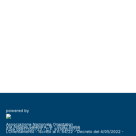
powered by
Associazione Nazionale Orientatori
Via Antonio Salandra, 18 - 00187 Roma
P.Iva 06817550723 - C.F. 93361620722
L’Orientamento - Iscritto al n. 64/22 - Decreto del 4/05/2022 -