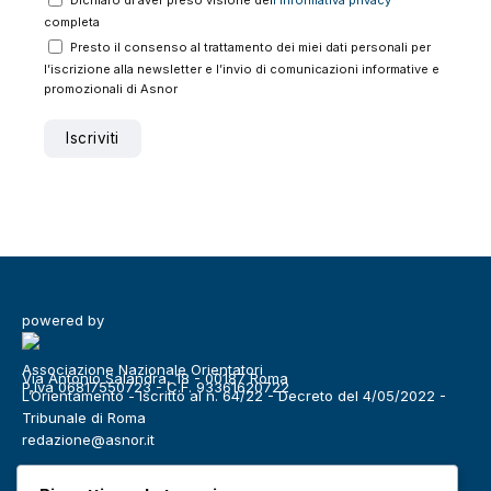
completa
Presto il consenso al trattamento dei miei dati personali per
l’iscrizione alla newsletter e l’invio di comunicazioni informative e
promozionali di Asnor
powered by
Associazione Nazionale Orientatori
Via Antonio Salandra, 18 - 00187 Roma
P.Iva 06817550723 - C.F. 93361620722
L’Orientamento - Iscritto al n. 64/22 - Decreto del 4/05/2022 -
Tribunale di Roma
redazione@asnor.it
Categorie