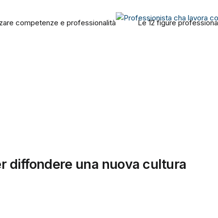
orizzare competenze e professionalità
Le 12 figure professional
r diffondere una nuova cultura