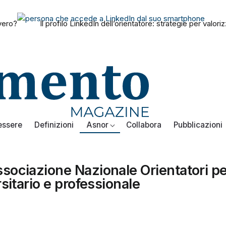
vvero?
Il profilo LinkedIn dell’orientatore: strategie per val
essere
Definizioni
Asnor
Collabora
Pubblicazioni
sociazione Nazionale Orientatori pe
sitario e professionale