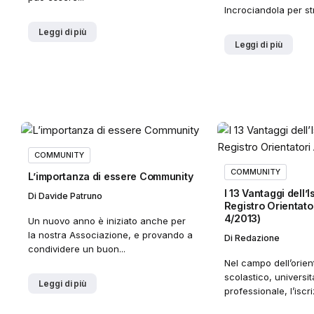
Incrociandola per str
Leggi di più
o
Leggi di più
COMMUNITY
COMMUNITY
L’importanza di essere Community
I 13 Vantaggi dell’I
Di
Davide Patruno
Registro Orientator
4/2013)
Un nuovo anno è iniziato anche per
la nostra Associazione, e provando a
Di
Redazione
condividere un buon...
Nel campo dell’orie
scolastico, universit
Leggi di più
professionale, l’iscri