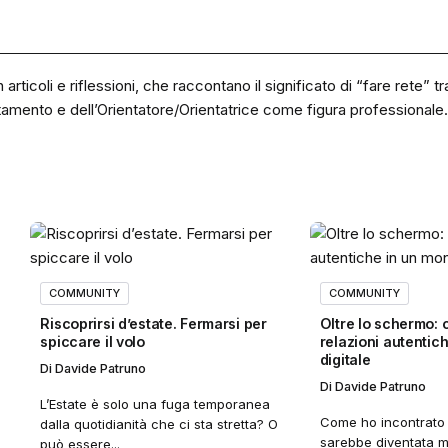
icoli e riflessioni, che raccontano il significato di “fare rete” tra
tamento e dell’Orientatore/Orientatrice come figura professionale.
COMMUNITY
COMMUNITY
Riscoprirsi d’estate. Fermarsi per
Oltre lo schermo: 
spiccare il volo
relazioni autentic
digitale
Di
Davide Patruno
Di
Davide Patruno
L’Estate è solo una fuga temporanea
Come ho incontrato 
dalla quotidianità che ci sta stretta? O
sarebbe diventata m
può essere...