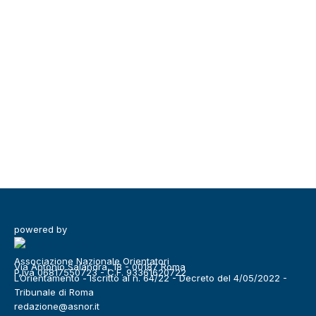
powered by
Associazione Nazionale Orientatori
Via Antonio Salandra, 18 - 00187 Roma
P.Iva 06817550723 - C.F. 93361620722
L’Orientamento - Iscritto al n. 64/22 - Decreto del 4/05/2022 -
Tribunale di Roma
redazione@asnor.it