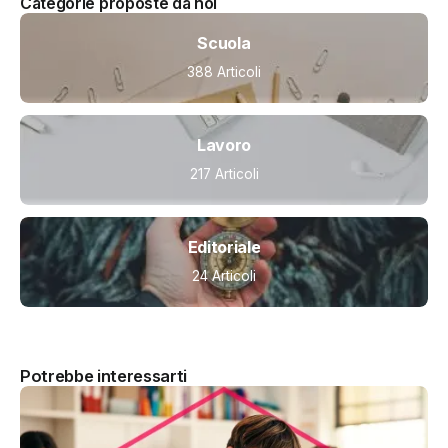
Categorie proposte da noi
Scuola
388 Articoli
Lavoro
217 Articoli
Editoriale
24 Articoli
Potrebbe interessarti