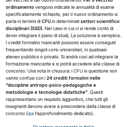
del vecchio e del nuovo ordinamento.
Per il vecchio
ordinamento
vengono indicate le annualità di esame
specificatamente richieste, per il nuovo ordinamento si
parla in termini di
CFU
in determinati
settori scientifico
disciplinari (SSD)
. Nel caso in cui ci si rende conto di
dover integrare il piano di studi, La soluzione è semplice.
I crediti formativi mancanti possono essere conseguiti
frequentando singoli corsi universitari, in qualsiasi
ateneo pubblico o privato. Si andrà così ad integrare la
formazione mancante e si potrà accedere alla classe di
concorso. Una nota in chiusura: i CFU in questione non
vanno confusi con i
24 crediti formativi nelle
“discipline antropo-psico-pedagogiche e
metodologie e tecnologie didattiche”
. Questi
rappresentano un requisito aggiuntivo, che tutti gli
insegnanti devono avere a prescindere dalla classe di
concorso (
qui
l’approfondimento dedicato).