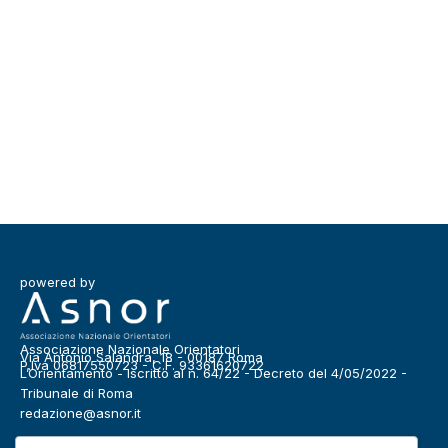
powered by
Associazione Nazionale Orientatori
Via Antonio Salandra, 18 - 00187 Roma
P.Iva 06817550723 - C.F. 93361620722
L’Orientamento - Iscritto al n. 64/22 - Decreto del 4/05/2022 -
Tribunale di Roma
redazione@asnor.it