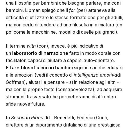
una filosofia per bambini che bisogna parlare, ma con i
bambini. Lipman spiegò che il
for
(per) atteneva alla
difficoltà di utilizzare lo stesso formato che per gli adulti,
ma non certo di tendere ad una filosofia in miniatura (un
po’ come le macchinine, modello di quelle più grandi).
Il termine
with
(con), invece, è più indicativo di
un
laboratorio di narrazione
fatto in modo corale con
facilitatori capaci di aiutare a sapersi auto-orientare.
E
fare filosofia con in bambini
significa anche educarli
alle emozioni (vedi il concetto di
intelligenza emotiva
di
Goffman), aiutarli a pensare – sì in relazione agli altri –
ma con le proprie teste (consapevolezza), ad acquisire
strumenti trasversali che permetteranno di affrontare
sfide nuove future.
In
Secondo Piano
di L. Benedetti, Federico Conti,
direttore di un dipartimento di italiano di una prestigiosa