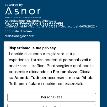
powered by
Associazione Nazionale Orientatori
Via Antonio Salandra, 18 - 00187 Roma
P.Iva 06817550723 - C.F. 93361620722
L’Orientamento - Iscritto al n. 64/22 - Decreto del 4/05/2022 -
Tribunale di Roma
redazione@asnor.it
Categorie
Rispettiamo la tua privacy
Benessere
Community
I cookie ci aiutano a migliorare la tua
Definizioni
Editoriale
esperienza, fornire contenuti personalizzati e
Europa
Infografiche
analizzare il traffico. Puoi scegliere quali cookie
consentire cliccando su
Personalizza
. Clicca
Lavoro
Media
su
Accetta Tutti
per acconsentire o su
Rifiuta
Podcast
Risorse e approfondimenti
Tutti
per rifiutare i cookie non essenziali.
Scuola
Sociale
Personalizza