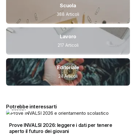
Scuola
388 Articoli
Lavoro
217 Articoli
Editoriale
24 Articoli
Potrebbe interessarti
SCUOLA
Prove INVALSI 2026: leggere i dati per tenere
aperto il futuro dei giovani