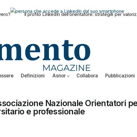
vvero?
Il profilo LinkedIn dell’orientatore: strategie per val
essere
Definizioni
Asnor
Collabora
Pubblicazioni
sociazione Nazionale Orientatori pe
sitario e professionale