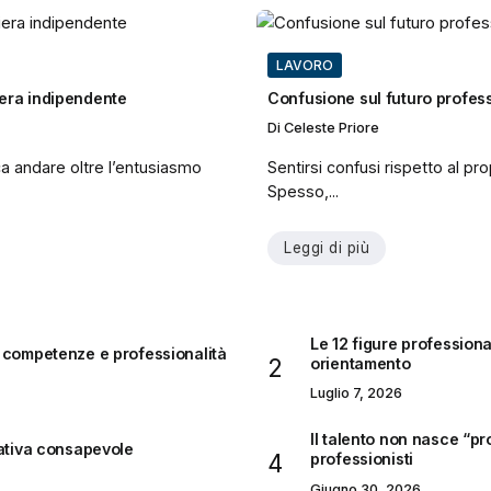
LAVORO
iera indipendente
Confusione sul futuro profes
Di
Celeste Priore
a andare oltre l’entusiasmo
Sentirsi confusi rispetto al p
Spesso,...
Leggi di più
Le 12 figure professional
are competenze e professionalità
orientamento
Luglio 7, 2026
Il talento non nasce “pr
mativa consapevole
professionisti
Giugno 30, 2026