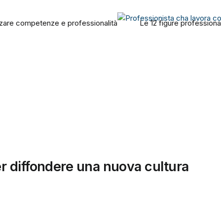
orizzare competenze e professionalità
Le 12 figure professional
r diffondere una nuova cultura