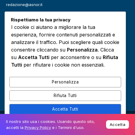
redazione@asnor.it
Categorie
Rispettiamo la tua privacy
Benessere
Community
I cookie ci aiutano a migliorare la tua
Definizioni
Editoriale
esperienza, fornire contenuti personalizzati e
Europa
Infografiche
analizzare il traffico. Puoi scegliere quali cookie
consentire cliccando su
Personalizza
. Clicca
Lavoro
Media
su
Accetta Tutti
per acconsentire o su
Rifiuta
Podcast
Risorse e approfondimenti
Tutti
per rifiutare i cookie non essenziali.
Scuola
Sociale
Personalizza
Rifiuta Tutti
Accetta Tutti
© 2026 Tutti i diritti riservati -
Privacy Policy e
Il nostro sito usa i cookies. Usando questo sito,
Powered by
L'Orientamento magazine
Accetta
Cookies
accetti la
Privacy Policy
e i Termini d'uso.