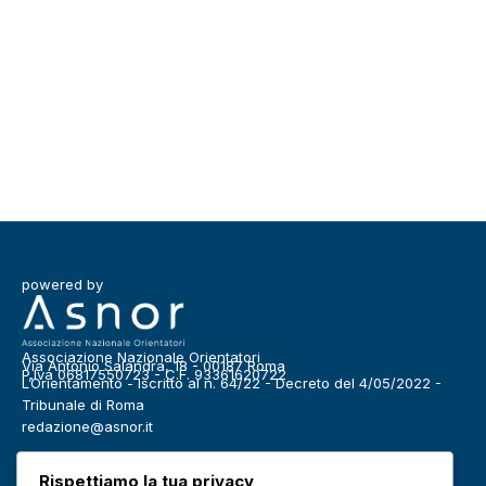
powered by
Associazione Nazionale Orientatori
Via Antonio Salandra, 18 - 00187 Roma
P.Iva 06817550723 - C.F. 93361620722
L’Orientamento - Iscritto al n. 64/22 - Decreto del 4/05/2022 -
Tribunale di Roma
redazione@asnor.it
Categorie
Rispettiamo la tua privacy
Benessere
Community