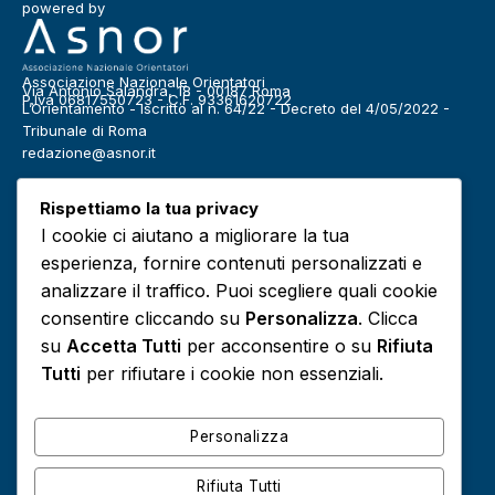
powered by
Associazione Nazionale Orientatori
Via Antonio Salandra, 18 - 00187 Roma
P.Iva 06817550723 - C.F. 93361620722
L’Orientamento - Iscritto al n. 64/22 - Decreto del 4/05/2022 -
Tribunale di Roma
redazione@asnor.it
Categorie
Rispettiamo la tua privacy
Benessere
Community
I cookie ci aiutano a migliorare la tua
Definizioni
Editoriale
esperienza, fornire contenuti personalizzati e
Europa
Infografiche
analizzare il traffico. Puoi scegliere quali cookie
consentire cliccando su
Personalizza
. Clicca
Lavoro
Media
su
Accetta Tutti
per acconsentire o su
Rifiuta
Podcast
Risorse e approfondimenti
Tutti
per rifiutare i cookie non essenziali.
Scuola
Sociale
Personalizza
Rifiuta Tutti