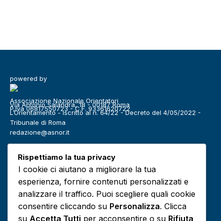
powered by
Associazione Nazionale Orientatori
Via Antonio Salandra, 18 - 00187 Roma
P.Iva 06817550723 - C.F. 93361620722
L’Orientamento - Iscritto al n. 64/22 - Decreto del 4/05/2022 -
Tribunale di Roma
redazione@asnor.it
Categorie
Rispettiamo la tua privacy
Benessere
Community
I cookie ci aiutano a migliorare la tua
Definizioni
Editoriale
esperienza, fornire contenuti personalizzati e
Europa
Infografiche
analizzare il traffico. Puoi scegliere quali cookie
consentire cliccando su
Personalizza
. Clicca
Lavoro
Media
su
Accetta Tutti
per acconsentire o su
Rifiuta