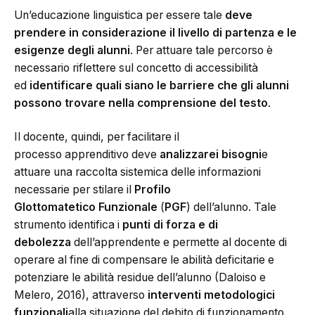
Un’educazione linguistica per essere tale
deve
prendere in considerazione
il livello di partenza
e le
esigenze degli alunni
. Per attuare tale percorso è
necessario riflettere sul concetto di accessibilità
ed
identificare quali siano le barriere che gli alunni
possono trovare nella comprensione del testo
.
Il docente, quindi, per facilitare il
processo apprenditivo deve
analizzare
i bisogni
e
attuare una raccolta sistemica delle informazioni
necessarie per stilare il
Pr
ofilo
Glottomatetico
Fu
nzionale
(
PGF
) dell’alunno. Tale
strumento identifica i
punti di forza e di
debolezza
dell’apprendente e permette al docente di
operare al fine di compensare le abilità deficitarie e
potenziare le abilità residue dell’alunno (Daloiso e
Melero, 2016), attraverso
interventi metodologici
funzionali
alla situazione del debito di funzionamento.