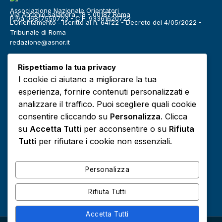
Associazione Nazionale Orientatori
Via Antonio Salandra, 18 - 00187 Roma
P.Iva 06817550723 - C.F. 93361620722
L’Orientamento - Iscritto al n. 64/22 - Decreto del 4/05/2022 -
Tribunale di Roma
redazione@asnor.it
Categorie
Rispettiamo la tua privacy
Benessere
Community
I cookie ci aiutano a migliorare la tua
Definizioni
Editoriale
esperienza, fornire contenuti personalizzati e
Europa
Infografiche
analizzare il traffico. Puoi scegliere quali cookie
consentire cliccando su
Personalizza
. Clicca
Lavoro
Media
su
Accetta Tutti
per acconsentire o su
Rifiuta
Podcast
Risorse e approfondimenti
Tutti
per rifiutare i cookie non essenziali.
Scuola
Sociale
Personalizza
Rifiuta Tutti
Accetta Tutti