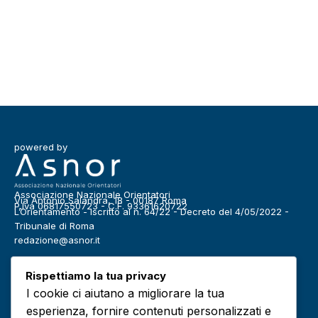
powered by
Associazione Nazionale Orientatori
Via Antonio Salandra, 18 - 00187 Roma
P.Iva 06817550723 - C.F. 93361620722
L’Orientamento - Iscritto al n. 64/22 - Decreto del 4/05/2022 -
Tribunale di Roma
redazione@asnor.it
Categorie
Rispettiamo la tua privacy
Benessere
Community
I cookie ci aiutano a migliorare la tua
Definizioni
Editoriale
esperienza, fornire contenuti personalizzati e