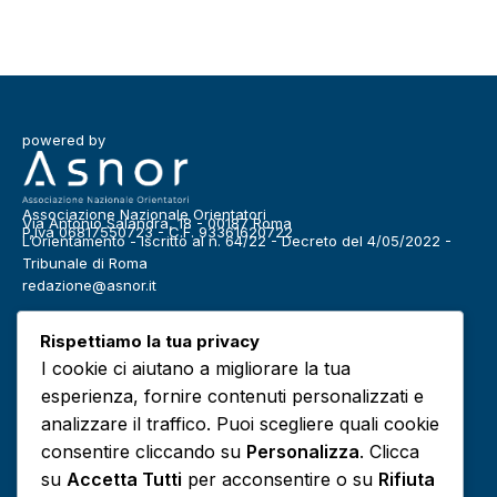
powered by
Associazione Nazionale Orientatori
Via Antonio Salandra, 18 - 00187 Roma
P.Iva 06817550723 - C.F. 93361620722
L’Orientamento - Iscritto al n. 64/22 - Decreto del 4/05/2022 -
Tribunale di Roma
redazione@asnor.it
Categorie
Rispettiamo la tua privacy
Benessere
Community
I cookie ci aiutano a migliorare la tua
Definizioni
Editoriale
esperienza, fornire contenuti personalizzati e
Europa
Infografiche
analizzare il traffico. Puoi scegliere quali cookie
consentire cliccando su
Personalizza
. Clicca
Lavoro
Media
su
Accetta Tutti
per acconsentire o su
Rifiuta
Podcast
Risorse e approfondimenti