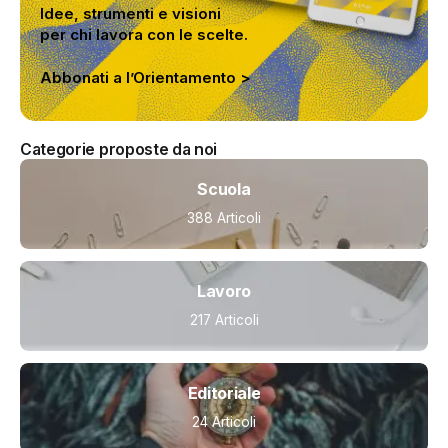
Idee, strumenti e visioni
per chi lavora con le scelte.
Abbonati a l’Orientamento >
Categorie proposte da noi
Scuola
388 Articoli
Lavoro
217 Articoli
Editoriale
24 Articoli