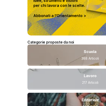
Idee, strumenti e visioni
per chi lavora con le scelte.
Abbonati a l’Orientamento >
Categorie proposte da noi
Scuola
388 Articoli
Lavoro
217 Articoli
Editoriale