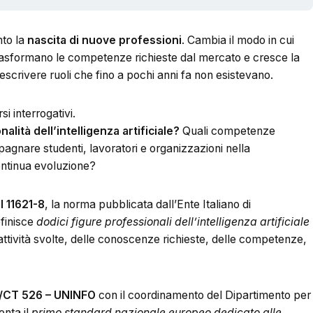
nto la
nascita di nuove professioni
. Cambia il modo in cui
 trasformano le competenze richieste dal mercato e cresce la
descrivere ruoli che fino a pochi anni fa non esistevano.
si interrogativi.
ità dell’intelligenza artificiale?
Quali competenze
gnare studenti, lavoratori e organizzazioni nella
ontinua evoluzione?
I 11621-8
, la norma pubblicata dall’Ente Italiano di
efinisce
dodici figure professionali dell’intelligenza artificiale
attività svolte, delle conoscenze richieste, delle competenze,
/CT 526 – UNINFO
con il coordinamento del Dipartimento per
enta il
primo standard nazionale europeo dedicato alle