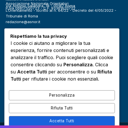
Associazione Nazionale Orientatori
Via Antonio Salandra, 18 - 00187 Roma
P.Iva 06817550723 - C.F. 93361620722
L’Orientamento - Iscritto al n. 64/22 - Decreto del 4/05/2022 -
Tribunale di Roma
redazione@asnor.it
Categorie
Rispettiamo la tua privacy
Benessere
Community
I cookie ci aiutano a migliorare la tua
Definizioni
Editoriale
esperienza, fornire contenuti personalizzati e
Europa
Infografiche
analizzare il traffico. Puoi scegliere quali cookie
consentire cliccando su
Personalizza
. Clicca
Lavoro
Media
su
Accetta Tutti
per acconsentire o su
Rifiuta
Podcast
Risorse e approfondimenti
Tutti
per rifiutare i cookie non essenziali.
Scuola
Sociale
Personalizza
Rifiuta Tutti
Accetta Tutti