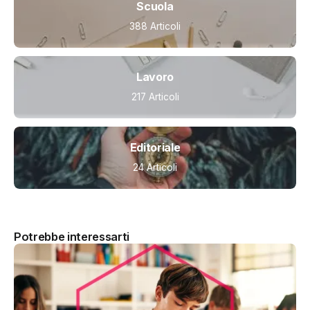
Scuola
388 Articoli
Lavoro
217 Articoli
Editoriale
24 Articoli
Potrebbe interessarti