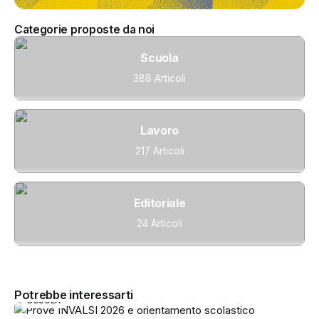
Categorie proposte da noi
Scuola
388 Articoli
Lavoro
217 Articoli
Editoriale
24 Articoli
Potrebbe interessarti
SCUOLA