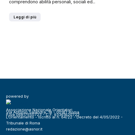
comprendono abilità personali, sociali ed...
Leggi di più
powered by
Associazione Nazionale Orientatori
Via Antonio Salandra, 18 - 00187 Roma
P.Iva 06817550723 - C.F. 93361620722
L’Orientamento - Iscritto al n. 64/22 - Decreto del 4/05/2022 -
Tribunale di Roma
redazione@asnor.it