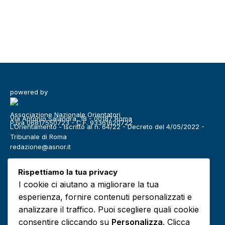
powered by
Associazione Nazionale Orientatori
Via Antonio Salandra, 18 - 00187 Roma
P.Iva 06817550723 - C.F. 93361620722
L’Orientamento - Iscritto al n. 64/22 - Decreto del 4/05/2022 -
Tribunale di Roma
redazione@asnor.it
Categorie
Rispettiamo la tua privacy
Benessere
Community
I cookie ci aiutano a migliorare la tua
Definizioni
Editoriale
esperienza, fornire contenuti personalizzati e
Europa
Infografiche
analizzare il traffico. Puoi scegliere quali cookie
consentire cliccando su
Personalizza
. Clicca