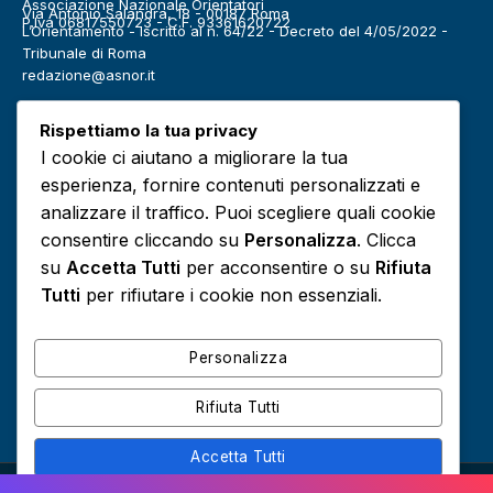
Associazione Nazionale Orientatori
Via Antonio Salandra, 18 - 00187 Roma
P.Iva 06817550723 - C.F. 93361620722
L’Orientamento - Iscritto al n. 64/22 - Decreto del 4/05/2022 -
Tribunale di Roma
redazione@asnor.it
Categorie
Rispettiamo la tua privacy
Benessere
Community
I cookie ci aiutano a migliorare la tua
Definizioni
Editoriale
esperienza, fornire contenuti personalizzati e
Europa
Infografiche
analizzare il traffico. Puoi scegliere quali cookie
consentire cliccando su
Personalizza
. Clicca
Lavoro
Media
su
Accetta Tutti
per acconsentire o su
Rifiuta
Podcast
Risorse e approfondimenti
Tutti
per rifiutare i cookie non essenziali.
Scuola
Sociale
Personalizza
Rifiuta Tutti
Accetta Tutti
© 2026 Tutti i diritti riservati -