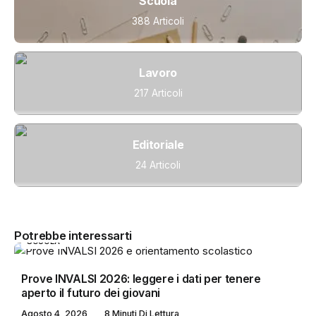
Scuola
388 Articoli
Lavoro
217 Articoli
Editoriale
24 Articoli
Potrebbe interessarti
SCUOLA
Prove INVALSI 2026: leggere i dati per tenere
aperto il futuro dei giovani
Agosto 4, 2026
8 Minuti Di Lettura